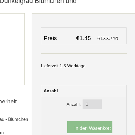
- Dunkelgrau Blümchen und
Preis
€1.45
(€15.61 / m²)
Lieferzeit 1-3 Werktage
Anzahl
herheit
Anzahl:
rau - Blümchen
cm