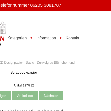
Telefonnummer 06205 3081707
Kategorien
Information
Kontakt
▼
▼
 Designpapier - Basic - Dunkelgrau Blümchen und
Scrapbookpapier
Artikel 127/712
iger
Artikelliste
Nächster