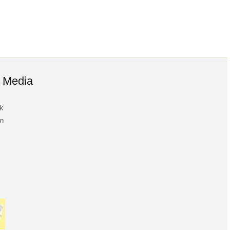
l Media
k
am