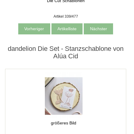
Die Cut Schablonen
Artikel 339/477
Vorheriger
Artikelliste
Nächster
dandelion Die Set - Stanzschablone von
Alúa Cid
größeres Bild