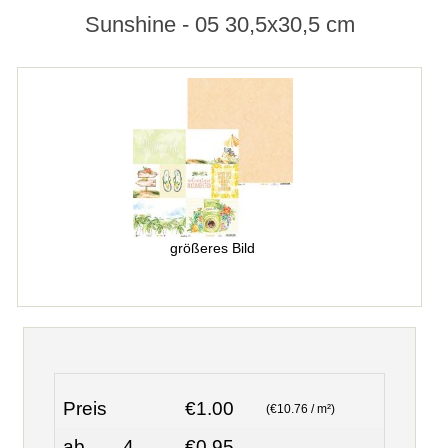
Sunshine - 05 30,5x30,5 cm
größeres Bild
Preis
€1.00
(€10.76 / m²)
ab
4
€0.95