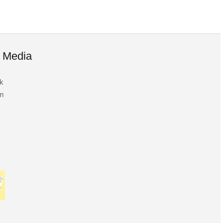
l Media
k
am