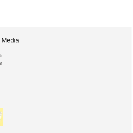
l Media
k
am