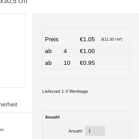
5x30,5 cm
Preis
€1.05
(€11.30 / m²)
ab
4
€1.00
ab
10
€0.95
Lieferzeit 1-3 Werktage
herheit
Anzahl
cm
Anzahl: