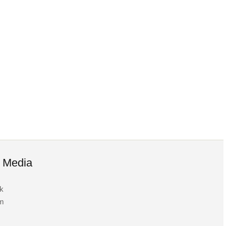
l Media
k
am