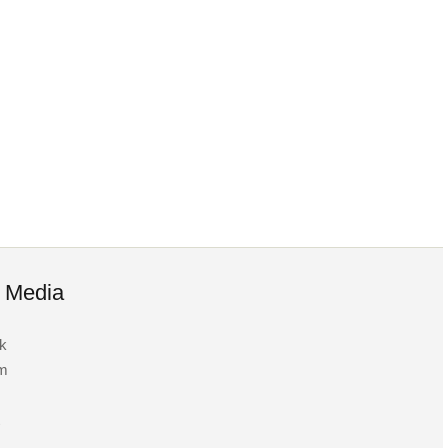
l Media
k
am