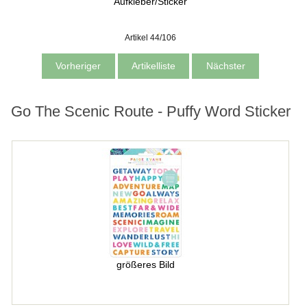
Aufkleber/Sticker
Artikel 44/106
Vorheriger
Artikelliste
Nächster
Go The Scenic Route - Puffy Word Sticker
größeres Bild