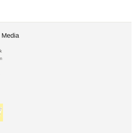
l Media
k
am