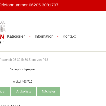
Telefonnummer 06205 3081707
Kategorien
Information
Kontakt
▼
▼
owerish 05 30,5x30,5 cm von P13
Scrapbookpapier
Artikel 463/715
iger
Artikelliste
Nächster