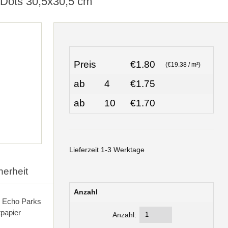
 Dots 30,5x30,5 cm
Preis
€1.80
(€19.38 / m²)
ab
4
€1.75
ab
10
€1.70
Lieferzeit 1-3 Werktage
herheit
Anzahl
n Echo Parks
papier
Anzahl: