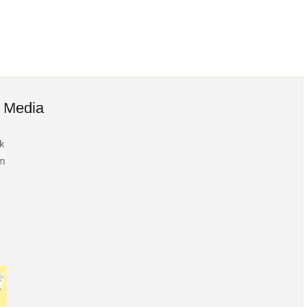
l Media
k
am