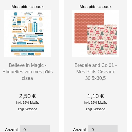
Mes ptits ciseaux
Mes ptits ciseaux
Believe in Magic -
Bredele and Co 01 -
Etiquettes von mes p'tits
Mes P'tits Ciseaux
cisea
30,5x30,5
2,50 €
1,10 €
inkl. 19% MwSt.
inkl. 19% MwSt.
zzgl.
Versand
zzgl.
Versand
Anzahl:
Anzahl: