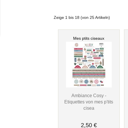
Zeige
1
bis
18
(von
25
Artikeln)
Mes ptits ciseaux
Ambiance Cosy -
Etiquettes von mes p'tits
cisea
2,50 €