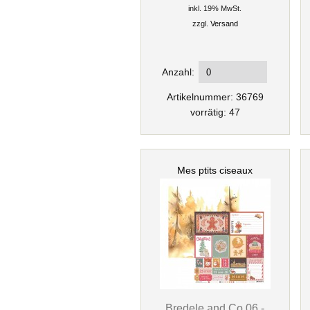
inkl. 19% MwSt.
zzgl.
Versand
Anzahl:
Artikelnummer: 36769
vorrätig: 47
Mes ptits ciseaux
Bredele and Co 06 -