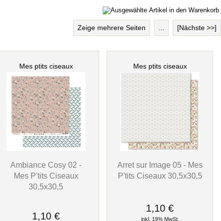
Zeige mehrere Seiten
...
[Nächste >>]
Mes ptits ciseaux
Mes ptits ciseaux
Ambiance Cosy 02 -
Arret sur Image 05 - Mes
Mes P'tits Ciseaux
P'tits Ciseaux 30,5x30,5
30,5x30,5
1,10 €
1,10 €
inkl. 19% MwSt.