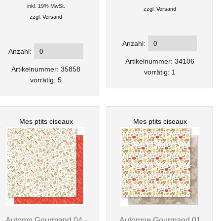
inkl. 19% MwSt.
zzgl.
Versand
zzgl.
Versand
Anzahl:
Anzahl:
Artikelnummer: 34106
Artikelnummer: 35858
vorrätig: 1
vorrätig: 5
Mes ptits ciseaux
Mes ptits ciseaux
Automn Gourmand 04 -
Automne Gourmand 01