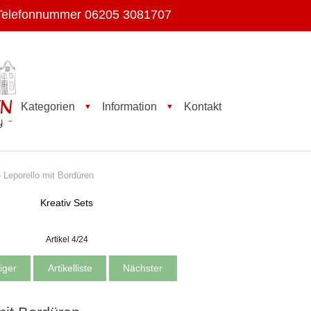
Telefonnummer 06205 3081707
Kategorien
Information
Kontakt
▼
▼
 Leporello mit Bordüren
Kreativ Sets
Artikel 4/24
iger
Artikelliste
Nächster