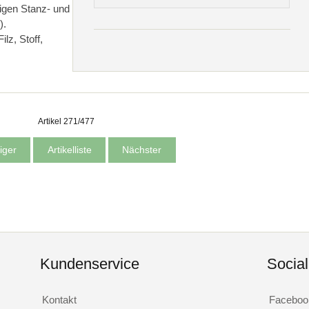
gigen Stanz- und
).
lz, Stoff,
Artikel 271/477
iger
Artikelliste
Nächster
Kundenservice
Socia
Kontakt
Faceboo