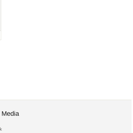
l Media
k