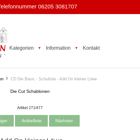
Telefonnummer 06205 3081707
Kategorien
Information
Kontakt
▼
▼
en
CD Die Basic - Schultüte - Add On kleiner Löwe
Die Cut Schablonen
Artikel 271/477
iger
Artikelliste
Nächster