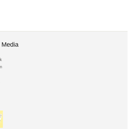
l Media
k
am